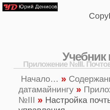
Copy
Учебник 
Приложение №III. Почто
»
Начало…
Содержан
»
датамайнингу
Прило
»
№III
Настройка почт
управления