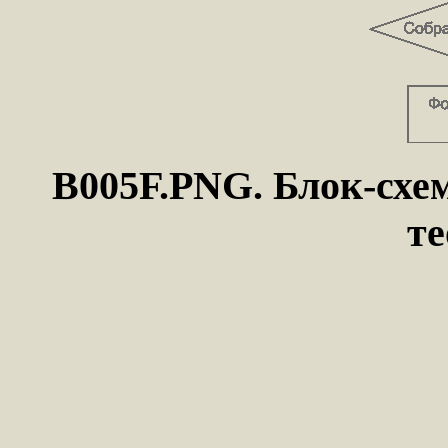
B005F.PNG. Блок-схе
т